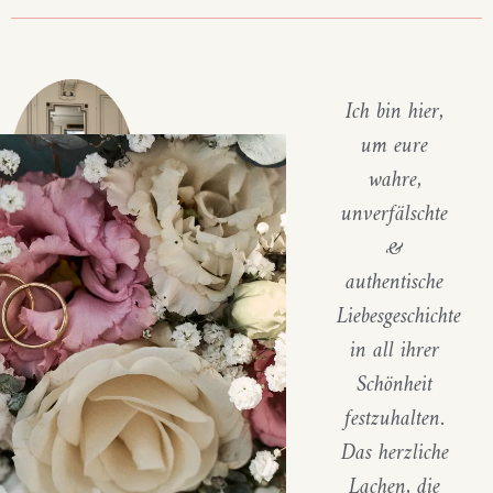
Ich bin hier,
um eure
wahre,
unverfälschte
&
a
uthentische
L
iebesgeschichte
in all ihrer
Schönheit
festzuhalten.
Das herzliche
Lachen, die