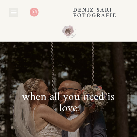
DENIZ SARI
FOTOGRAFIE
when all you need is
love