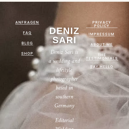
ANFRAGEN
PRIVACY
POLICY
DENIZ
FAQ
IMPRESSUM
SARI
BLOG
ABOUT ME
Deniz Sari is
SHOP
THE
TESTIMONIALS
a wedding and
SAY HELLO
lifestyle
photographer
based in
southern
Germany
Editorial