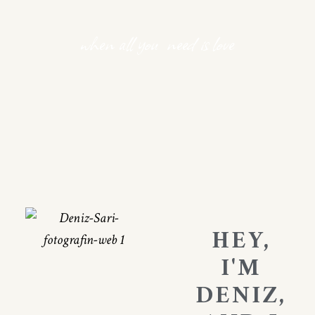
when all you need is love
HEY,
I'M
DENIZ,