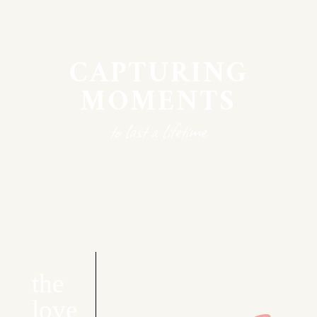
CAPTURING
MOMENTS
to last a lifetime
the
love