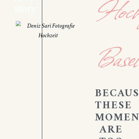
Hochz
story
Base
BECAU
THESE
MOMEN
ARE